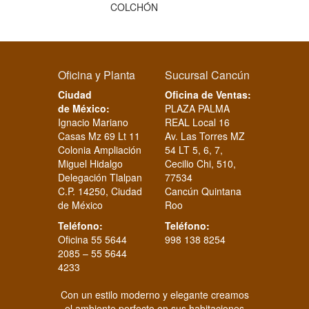
COLCHÓN
Oficina y Planta
Sucursal Cancún
Ciudad
Oficina de Ventas:
de México:
PLAZA PALMA
Ignacio Mariano
REAL Local 16
Casas Mz 69 Lt 11
Av. Las Torres MZ
Colonia Ampliación
54 LT 5, 6, 7,
Miguel Hidalgo
Cecilio Chi, 510,
Delegación Tlalpan
77534
C.P. 14250, Ciudad
Cancún Quintana
de México
Roo
Teléfono:
Teléfono:
Oficina 55 5644
998 138 8254
2085 – 55 5644
4233
Con un estilo moderno y elegante creamos
el ambiente perfecto en sus habitaciones