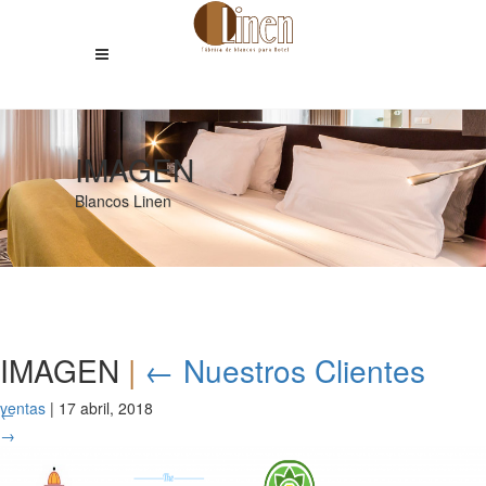
IMAGEN
Blancos Linen
IMAGEN
|
←
Nuestros Clientes
ventas
|
17 abril, 2018
←
→