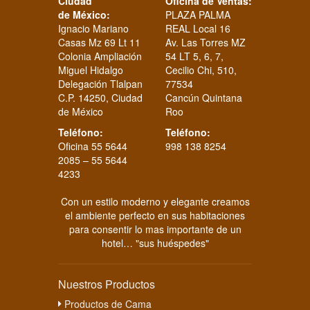
Ciudad
Oficina de Ventas:
de México:
PLAZA PALMA
Ignacio Mariano
REAL Local 16
Casas Mz 69 Lt 11
Av. Las Torres MZ
Colonia Ampliación
54 LT 5, 6, 7,
Miguel Hidalgo
Cecilio Chi, 510,
Delegación Tlalpan
77534
C.P. 14250, Ciudad
Cancún Quintana
de México
Roo
Teléfono:
Teléfono:
Oficina 55 5644
998 138 8254
2085 – 55 5644
4233
Con un estilo moderno y elegante creamos
el ambiente perfecto en sus habitaciones
para consentir lo mas importante de un
hotel… "sus huéspedes"
Nuestros Productos
Productos de Cama