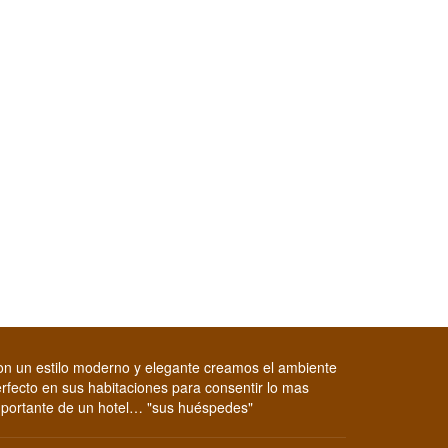
n un estilo moderno y elegante creamos el ambiente
rfecto en sus habitaciones para consentir lo mas
portante de un hotel… "sus huéspedes"