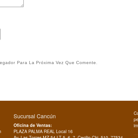
vegador Para La Próxima Vez Que Comente.
Co
Sucursal Cancún
pe
Oficina de Ventas:
im
n
PLAZA PALMA REAL Local 16
Av. Las Torres MZ 54 LT 5, 6, 7, Cecilio Chi, 510, 77534